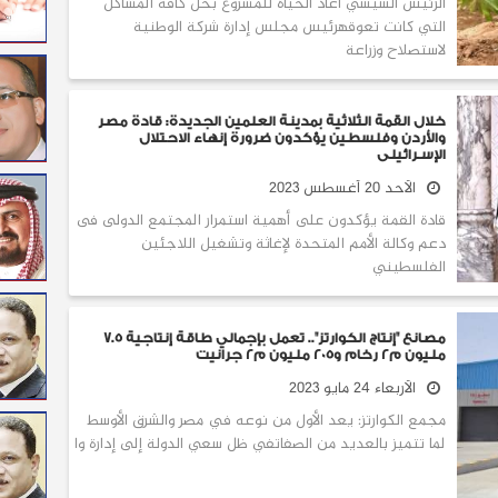
الرئيس السيسي أعاد الحياة للمشروع بحل كافة المشاكل
التي كانت تعوقهرئيس مجلس إدارة شركة الوطنية
لاستصلاح وزراعة
خلال القمة الثلاثية بمدينة العلمين الجديدة: قادة مصر
والأردن وفلسطين يؤكدون ضرورة إنهاء الاحتلال
الإسـرائيلى
الأحد 20 أغسطس 2023
قادة القمة يؤكدون على أهمية استمرار المجتمع الدولى فى
دعم وكالة الأمم المتحدة لإغاثة وتشغيل اللاجئين
الفلسطيني
مصانع "إنتاج الكوارتز".. تعمل بإجمالي طاقة إنتاجية 7.5
مليون م2 رخام و205 مليون م2 جرانيت
الأربعاء 24 مايو 2023
مجمع الكوارتز: يعد الأول من نوعه في مصر والشرق الأوسط
لما تتميز بالعديد من الصفاتفي ظل سعي الدولة إلى إدارة وا