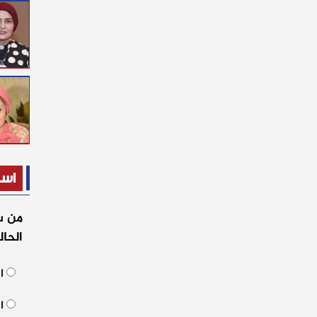
است
من س
الحا
ال
ال