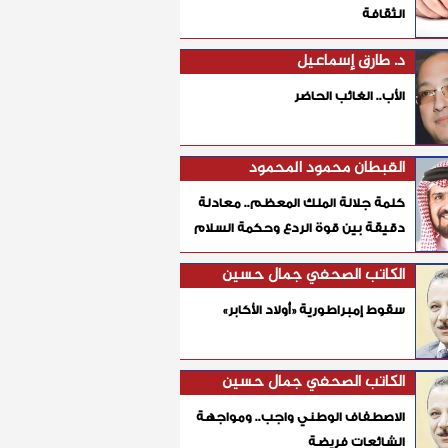
الثقافة
د. طارق إسماعيل
الأب.. الغائب الحاضر
القبطان محمود المحمود
كلمة جلالة الملك المعظم.. معادلة
دقيقة بين قوة الردع وحكمة السلام
الكاتب الصحفي جمال حسين
سقوط إمبراطورية «أولاد الأكابر»
الكاتب الصحفي جمال حسين
الاصطفاف الوطني واجب.. ومواجهة
الشائعات فريضة