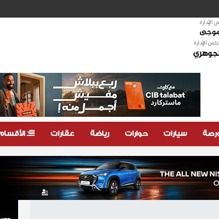
الإدارة
لموجى
لس الإدارة
لجوهري
ورصة
سيارات
حوارات
رياضة
عقارات
الأقسام