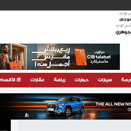
الإدارة
لموجى
لس الإدارة
لجوهري
ورصة
سيارات
حوارات
رياضة
عقارات
الأقسام