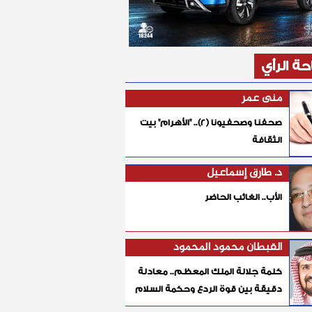
ة الرأي
منى عمر
صحفنا وصحفيونا (٢).. "الأهرام" بيت
الثقافة
د. طارق إسماعيل
الأب.. الغائب الحاضر
القبطان محمود المحمود
كلمة جلالة الملك المعظم.. معادلة
دقيقة بين قوة الردع وحكمة السلام