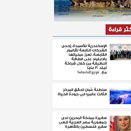
كثر قراءة
الإسكندرية للأسمدة، إحدى
الشركات التابعة لڤالمور
القابضة، تعزز عملياتها
بالاعتماد على الطاقة
النظيفة من خلال شراكة
تمتد 30 عامًا
مع SolarizEgypt
سلطنة عٌمان تحقق المركز
الثالث عالميا في جودة الحياة
سفيرة مملكة البحرين لدى
جمهورية مصر العربية تنعى
سفير فلسطين بالقاهرة