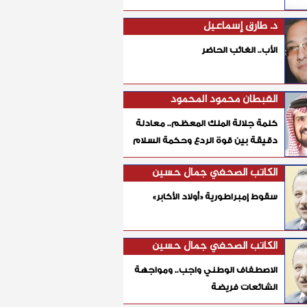
د. طارق إسماعيل
الأب.. الغائب الحاضر
القبطان محمود المحمود
كلمة جلالة الملك المعظم.. معادلة
دقيقة بين قوة الردع وحكمة السلام
الكاتب الصحفي جمال حسين
سقوط إمبراطورية «أولاد الأكابر»
الكاتب الصحفي جمال حسين
الاصطفاف الوطني واجب.. ومواجهة
الشائعات فريضة