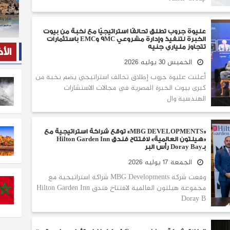
عليوة جروب تطلق تحالفًا استراتيجيًا مع نخبة من بيوت
الخبرة لتنفيذ وإدارة مشروعي 9MC وEMC باستثمارات
تتجاوز ملياري جنيه
الأ
الخميس 30 يوليه 2026
أعلنت عليوة جروب إطلاق تحالف استراتيجي يضم نخبة من
كبرى بيوت الخبرة المصرية في مجالات الاستشارات
الهندسية وال
«MBG DEVELOPMENTS» توقع شراكة استراتيجية مع
«هيلتون العالمية» لافتتاح فندق Hilton Garden Inn
بـDoray Bay رأس البر
الجمعة 17 يوليه 2026
وقعت شركة MBG Developments شراكة استراتيجية مع
مجموعة هيلتون العالمية لافتتاح فندق Hilton Garden Inn
Doray B