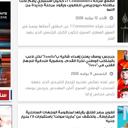
انطلاق شركة «J Communities» ككيان استثماري يضم تحت
مظلته «نيوجيرسي للتطوير» ويقود مرحلة جديدة من
النمو
الأحد 12 يوليه 2026
أعلنت شركة J Communities عن انطلاق أعمالها رسميا في
السوق العقاري المصري لتكون الكيان الرئيسي الذي يقود
استر
جرجس يوسف يعلن إهداء شاليه ب"Jamila" لكل لاعب
بالمنتخب الوطني لكرة القدم.. وعضوية فندقية للجهاز
الفني في "Jura"
الخميس 9 يوليه 2026
في لفتة تعكس تقديره للإنجاز التاريخي الذي حققه
المنتخب الوطني المصري أعلن المهندس جرجس يوسف
رئيس مجلس إدارة
ساح
تطوير مصر تطلق رؤيتها لمنظومة الوجهات الساحلية
المترابطة... وتكشف عن "مارينا سولت" باستثمارات 28 مليار
جنيه