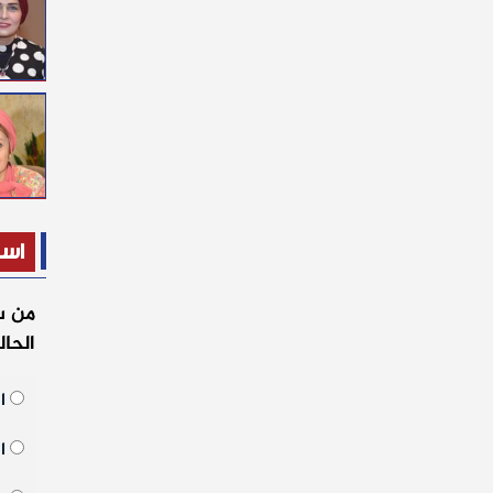
است
من س
الحا
ال
ال