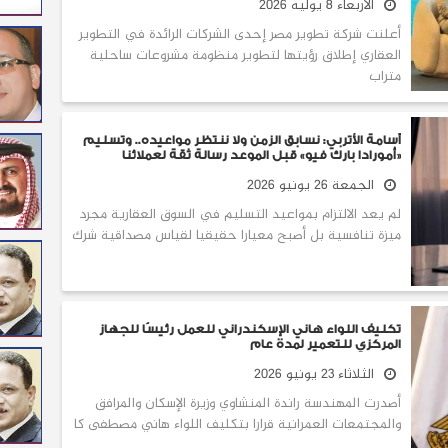
الأربعاء 8 يوليه 2026
أعلنت شركة تطوير مصر إحدى الشركات الرائدة في التطوير
العقاري إطلاق رؤيتها لتطوير منظومة مشروعات ساحلية
متراب
أسامة الأتربي: نسابق الزمن ولا ننتظر مواعيده.. وتسليم
«أمورادا بارك فيو» قبل الموعد رسالة ثقة لعملائنا
الجمعة 26 يونيو 2026
لم يعد الالتزام بمواعيد التسليم في السوق العقارية مجرد
ميزة تنافسية بل أصبح معيارا حقيقيا لقياس مصداقية شرك
تكليف اللواء هاني الإسكندراني للعمل رئيسًا للجهاز
المركزي للتعمير لمدة عام
الثلاثاء 23 يونيو 2026
أصدرت المهندسة راندة المنشاوي وزيرة الإسكان والمرافق
والمجتمعات العمرانية قرارا بتكليف اللواء هاني مصطفى كا