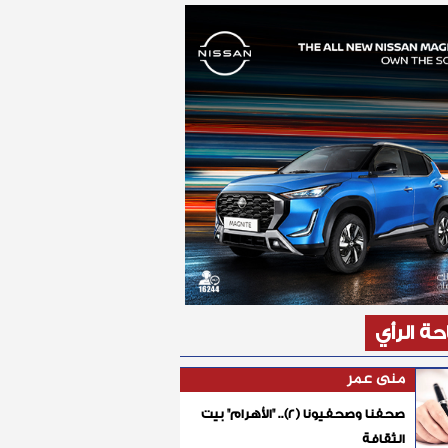
ة الرأي
منى عمر
صحفنا وصحفيونا (٢).. "الأهرام" بيت
الثقافة