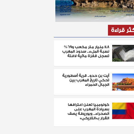
كثر قراءة
11.8 مليار متر مكعب و69%
نسبة الملء.. سدود المغرب
تسجل قفزة مائية لافتة
أيت بن حدو.. قرية أسطورية
تحكي تاريخ المغرب بين
الجبال الحمراء
كولومبيا تعلن اعترافها
بسيادة المغرب على
الصحراء.. وبوريطة يصف
القرار بـ«التاريخي»