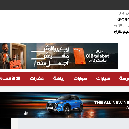
الإدارة
لموجى
لس الإدارة
لجوهري
ورصة
سيارات
حوارات
رياضة
عقارات
الأقسام