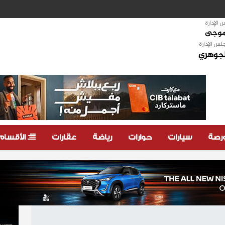
الإدارة
لموجى
لس الإدارة
لجوهري
ورصة
سيارات
حوارات
رياضة
عقارات
الأقسام