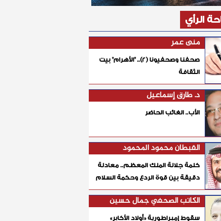
ة الرأي
منى عمر
صحفنا وصحفيونا (٢).. "الأهرام" بيت
الثقافة
د. طارق إسماعيل
الأب.. الغائب الحاضر
القبطان محمود المحمود
كلمة جلالة الملك المعظم.. معادلة
دقيقة بين قوة الردع وحكمة السلام
الكاتب الصحفي جمال حسين
سقوط إمبراطورية «أولاد الأكابر»