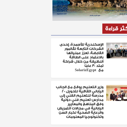
كثر قراءة
الإسكندرية للأسمدة، إحدى
الشركات التابعة لڤالمور
القابضة، تعزز عملياتها
بالاعتماد على الطاقة
النظيفة من خلال شراكة
تمتد 30 عامًا
مع SolarizEgypt
وزير التعليم يوقع مع الجانب
الياباني اتفاقية لتحويل 20
مدرسة للتعليم الفني إلى
مدارس تعليم فني دولية
وفق المناهج والمعايير
اليابانية في مجالات التمريض
والرعاية الصحية لكبار السن
وتكنولوجيا المعلومات