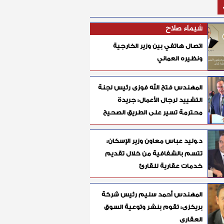
شيماء صلاح
اتصال هاتفي بين وزير الخارجية
ونظيره العماني
المهندس فتح الله فوزى رئيس لجنة
التشييد لرجال الأعمال: جريدة
محترمة تسير على الطريق الصحيح
د.وليد عباس معاون وزير الإسكان:
تتسم بالشفافية من خلال تقديم
خدمات عقارية للقارئ
المهندس أحمد سليم رئيس شركة
بريكزى: تقوم بنشر وتوعية السوق
العقارى