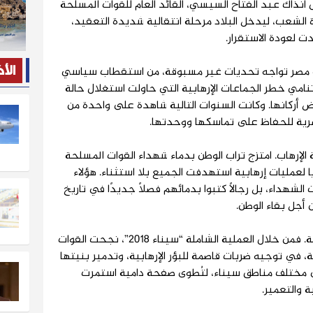
آنذاك عبد الفتاح السيسي، القائد العام للقوات المسلحة
رادة الشعب، ليدخل البلاد مرحلة انتقالية شديدة التعقيد،
ت لعودة الاستقرار.
 كانت فيه مصر تواجه تحديات غير مسبوقة، من استقطاب سياسي
الأ
نامي خطر الجماعات الإرهابية التي حاولت استغلال حالة
أركانها. وكانت السنوات التالية شاهدة على واحدة من
صرية للحفاظ على تماسكها ووحدتها.
لإرهاب. امتزج تراب الوطن بدماء شهداء القوات المسلحة
لعمليات إرهابية استهدفت الجميع بلا استثناء. هؤلاء
الشهداء، بل رجالًا كتبوا بدمائهم فصلًا جديدًا في تاريخ
أجل بقاء الوطن.
وكانت سيناء الساحة الأبرز لتلك المواجهة. فمن خلال العملية الشاملة “سيناء 2018”، نجحت القوات
ة، في توجيه ضربات قاصمة للبؤر الإرهابية، وتدمير بنيتها
في مختلف مناطق سيناء، لتُطوى صفحة دامية استمرت
 والتعمير.