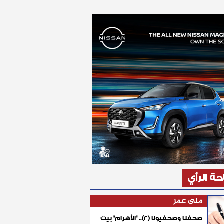
ة الرأي
منى عمر
صحفنا وصحفيونا (٢).. "الأهرام" بيت