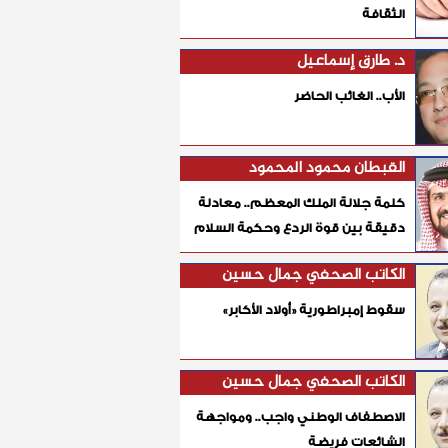
الثقافة
د. طارق إسماعيل
الأب.. الغائب الحاضر
القبطان محمود المحمود
كلمة جلالة الملك المعظم.. معادلة
دقيقة بين قوة الردع وحكمة السلام
الكاتب الصحفي جمال حسين
سقوط إمبراطورية «أولاد الأكابر»
الكاتب الصحفي جمال حسين
الاصطفاف الوطني واجب.. ومواجهة
الشائعات فريضة