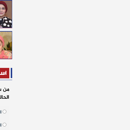
است
من س
الحا
ال
ال