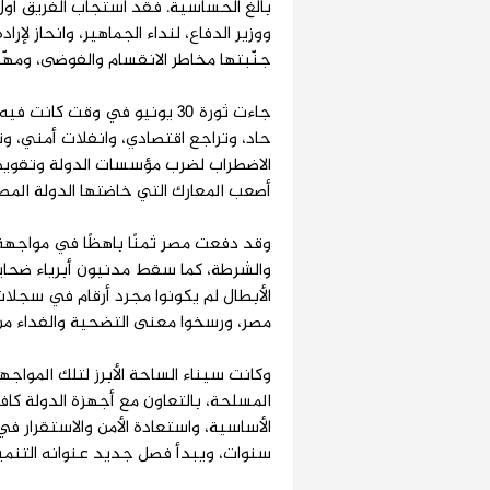
بالغ الحساسية. فقد استجاب الفريق أول 
ووزير الدفاع، لنداء الجماهير، وانحاز لإ
جنّبتها مخاطر الانقسام والفوضى، ومهّد
جاءت ثورة 30 يونيو في وقت
حاد، وتراجع اقتصادي، وانفلات أمني، وت
الاضطراب لضرب مؤسسات الدولة وتقويض 
أصعب المعارك التي خاضتها الدولة الم
وقد دفعت مصر ثمنًا باهظًا في مواجهة ا
والشرطة، كما سقط مدنيون أبرياء ضحايا 
الأبطال لم يكونوا مجرد أرقام في سجلات 
مصر، ورسخوا معنى التضحية والفداء من 
المسلحة، بالتعاون مع أجهزة الدولة كاف
الأساسية، واستعادة الأمن والاستقرار 
سنوات، ويبدأ فصل جديد عنوانه التنمية