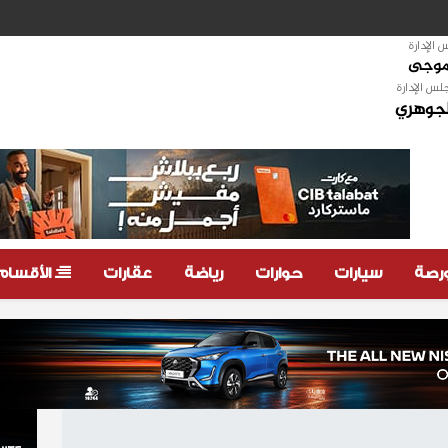
الإدارة
لموجى
لس الإدارة
لجوهري
ورصة
سيارات
حوارات
رياضة
عقارات
الأقسام