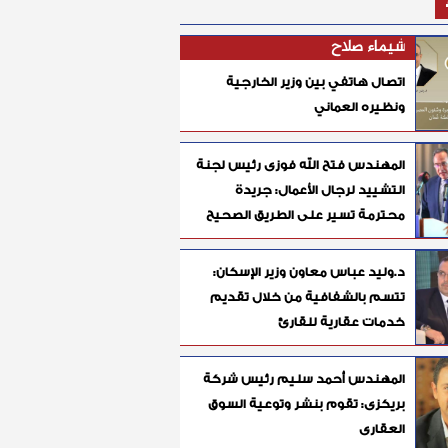
شيماء صلاح
اتصال هاتفي بين وزير الخارجية
ونظيره العماني
المهندس فتح الله فوزى رئيس لجنة
التشييد لرجال الأعمال: جريدة
محترمة تسير على الطريق الصحيح
د.وليد عباس معاون وزير الإسكان:
تتسم بالشفافية من خلال تقديم
خدمات عقارية للقارئ
المهندس أحمد سليم رئيس شركة
بريكزى: تقوم بنشر وتوعية السوق
العقارى