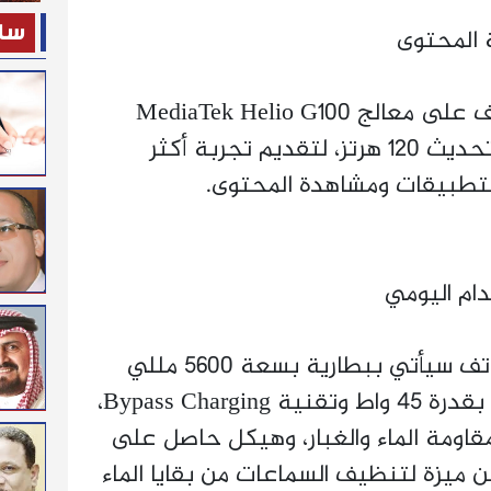
ساح
 المحتوى
ومن المنتظر أن يعتمد الهاتف على معالج MediaTek Helio G100
Ultimate، مع شاشة بمعدل تحديث 120 هرتز، لتقديم تجربة أكثر
لتطبيقات ومشاهدة المحتوى.
دام اليومي
وتشير المعلومات إلى أن الهاتف سيأتي ببطارية بسعة 5600 مللي
أمبير مع دعم الشحن السريع بقدرة 45 واط وتقنية Bypass Charging،
جانب دعم معيار IP65 لمقاومة الماء والغبار، وهيكل حاصل على
 فضلًا عن ميزة لتنظيف السماعات من بقايا الماء