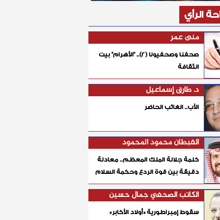
ة الرأي
منى عمر
صحفنا وصحفيونا (٢).. "الأهرام" بيت
الثقافة
د. طارق إسماعيل
الأب.. الغائب الحاضر
القبطان محمود المحمود
كلمة جلالة الملك المعظم.. معادلة
دقيقة بين قوة الردع وحكمة السلام
الكاتب الصحفي جمال حسين
سقوط إمبراطورية «أولاد الأكابر»