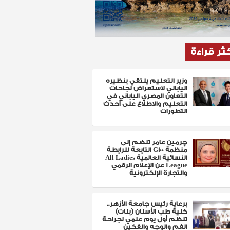
كثر قراءة
وزير التعليم يلتقي بنظيره
الياباني لاستعراض نجاحات
التعاون المصري الياباني في
التعليم والاطلاع على أحدث
التطورات
چرمين عامر تنضم إلى
منظمة G100 التابعة للرابطة
النسائية العالمية All Ladies
League عن الإعلام الرقمي
والتجارة الإلكترونية
برعاية رئيس جامعة الأزهر..
كلية طب الأسنان (بنات)
تنظم أول يوم علمي لجراحة
الفم والوجه والفكين