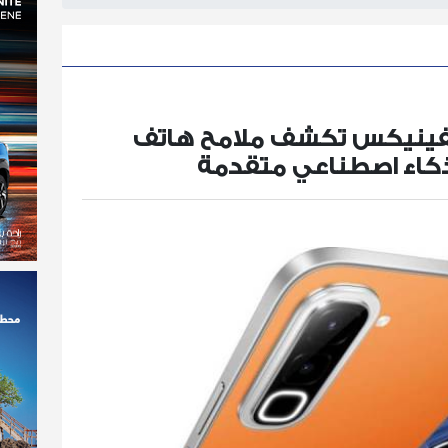
 إنفينيكس تكشف ملامح هاتف