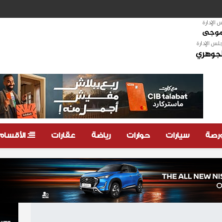
الإدارة
لموجى
لس الإدارة
لجوهري
ورصة
سيارات
حوارات
رياضة
عقارات
الأقسام