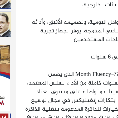
يئات الخارجية.
مل اليومية، وتصميمه الأنيق، وأدائه
ناعي المدمجة، يوفر الجهاز تجربة
ياجات المستخدمين
وات
كما يأتي الهاتف مع اعتماد 72-Month Fluency الذي يضمن
مستخدمين ما يصل إلى 6 سنوات كاملة من الأداء السلس المعتمد،
ينات متواصلة على مستوى العتاد
 ابتكارات إنفينيكس في مجال توسيع
 خيارات للذاكرة المدعومة بتقنية الذاكرة
الممتدة المطوّرة: 4GB + 8GB RAM، و6GB + 12GB RAM، و8GB +