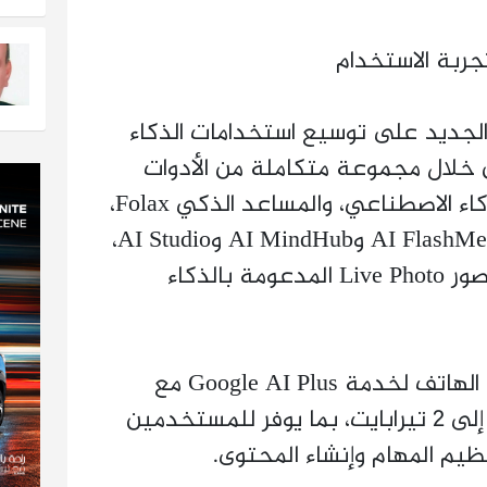
جربة الاستخدام
لجديد على توسيع استخدامات الذكاء
 خلال مجموعة متكاملة من الأدوات
الذكية، أبرزها زر مخصص للذكاء الاصطناعي، والمساعد الذكي Folax،
إلى جانب تطبيقات مثل AI FlashMemo وAI MindHub وAI Studio،
فضلًا عن الخلفيات الذكية وصور Live Photo المدعومة بالذكاء
كما تشير التوقعات إلى دعم الهاتف لخدمة Google AI Plus مع
مساحة تخزين سحابية تصل إلى 2 تيرابايت، بما يوفر للمستخدمين
ظيم المهام وإنشاء المحتوى.