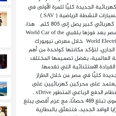
اق السيارة BMW iX3 الكهربائية الجديدة كليًّا للمرة الأولى في
مصر، والتى تأتى ضمن فئة السيارات النشطة الرياضية ( SAV )
والكهربائية بالكامل ، وبمدى كهربائي كبير يصل إلى 805 كلم. هذا،
وقد تم تقديم BMW iX3 بمصر بعد فوزها بلقبي World Car of the
Year 2026 و World Electric Vehicle 2026 خلال معرض نيويورك
الجاري، لتؤكد مكانتها كواحدة من أهم
حة العالمية، بفضل تصميمها المختلف
لقيادة الاستثنائية التي تقدمها.
ر السيارة BMW iX3 الجديدة كليًّا في مصر من خلال الطراز
BMW iX3 ، الذي يعتمد على محركين كهربائيين على
المحور الأمامي والخلفي، مع نظام الدفع الرباعي المتطور xDrive .
وتولد منظومة الدفع قوة قصوى تبلغ 469 حصانًا، مع عزم أقصى يبلغ
مزايا الوافد الجديد، فتتعلّق بالبطارية