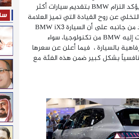
ومتعة القيادة الكهربائية، ويؤكد التزام BMW بتقديم سيارات أكثر
التخلي عن روح القيادة التي تميز العلامة
ساح
دائمًا.” بينما أكد مهاب أحمد من جانبه على أن السيارة BMW iX3
الجديدة تقدم أحدث ما وصلت إليه BMW من تكنولوجيا، سواء
رفاهية بالسيارة ، فيما أعلن عن سعرها
نافسياً بشكل كبير ضمن هذه الفئة مع