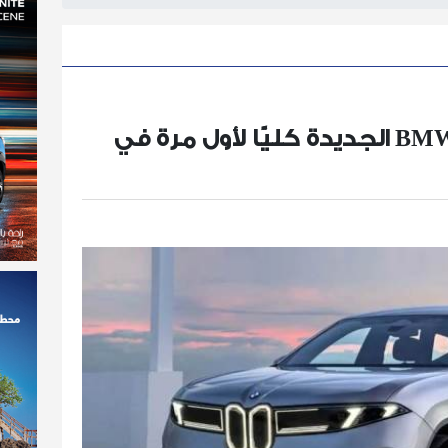
جلوبال أوتو تُطلِق BMW iX3 الجديدة كليًّا لأول مرة في