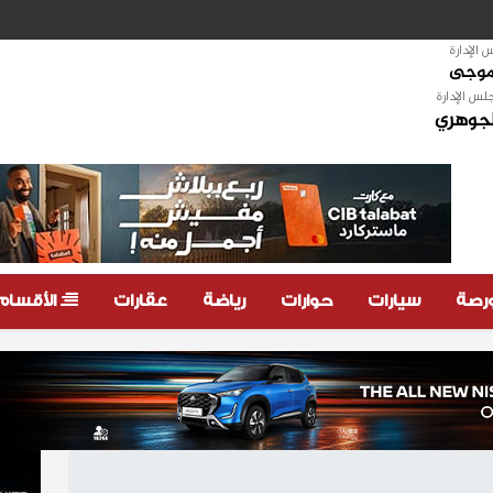
الإدارة
لموجى
لس الإدارة
لجوهري
ورصة
سيارات
حوارات
رياضة
عقارات
الأقسام