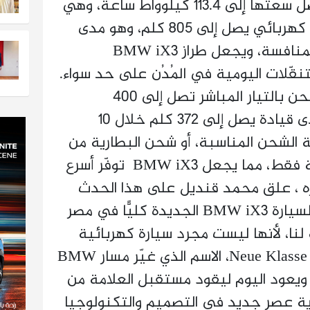
الكهربائية المتطوّرة التي يصل سعتها إلى 113.4 كيلوواط ساعة، وهي
قادرة على توفير مدى قيادة كهربائي يصل إلى 805 كلم، وهو مدى
كبير يتفوّق على السيارات المنافسة، ويجعل طراز BMW iX3
قّلات اليومية في المُدُن على حد سواء.
وتَدعم السيارة كذلك قدرة شحن بالتيار المباشر تصل إلى 400
كيلوواط، مما يتيح إضافة مدى قيادة يصل إلى 372 كلم خلال 10
الشحن المناسبة، أو شحن البطارية من
10% إلى 80% خلال 21 دقيقة فقط، مما يجعل BMW iX3 توفّر أسرع
ه ، علق محمد قنديل على هذا الحدث
المميّز بقوله: “يمثل إطلاق السيارة BMW iX3 الجديدة كليًّا في مصر
نا، لأنها ليست مجرد سيارة كهربائية
جديدة، بل هي أول طراز من Neue Klasse، الاسم الذي غيّر مسار BMW
ويعود اليوم ليقود مستقبل العلامة من
ية عصر جديد في التصميم والتكنولوجيا