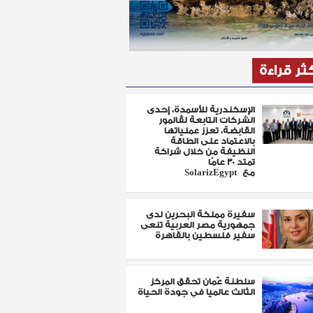
كثر قراءة
الإسكندرية للأسمدة، إحدى
الشركات التابعة لڤالمور
القابضة، تعزز عملياتها
بالاعتماد على الطاقة
النظيفة من خلال شراكة
تمتد 30 عامًا
مع SolarizEgypt
سفيرة مملكة البحرين لدى
جمهورية مصر العربية تنعى
سفير فلسطين بالقاهرة
سلطنة عٌمان تحقق المركز
الثالث عالميا في جودة الحياة