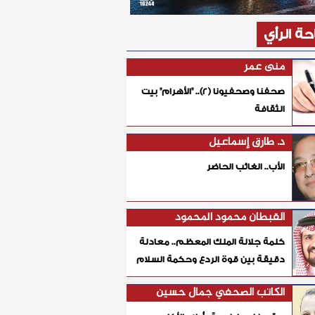
ة الرأي
منى عمر
صحفنا وصحفيونا (٢).. "الأهرام" بيت
الثقافة
د. طارق إسماعيل
الأب.. الغائب الحاضر
القبطان محمود المحمود
كلمة جلالة الملك المعظم.. معادلة
دقيقة بين قوة الردع وحكمة السلام
الكاتب الصحفي جمال حسين