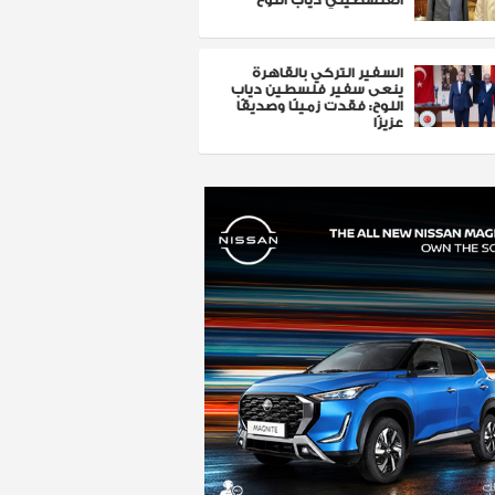
السفير التركي بالقاهرة
ينعى سفير فلسطين دياب
اللوح: فقدت زميلًا وصديقًا
عزيزًا