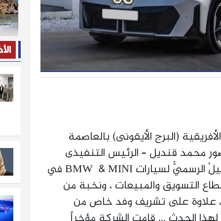
الأ
أفريقية (البرج الأيقونى) بالعاصمة
حضور محمد قنديل – الرئيس التنفيذى
لمجموعة جلوبال أوتو - الوكيلُ الرسميُّ لسيارات BMW & MINI في
طاع التسويق والمبيعات ، ونخبة من
، علاوة على تشريف وفد خاص من
 لهذا الحدث ... قامت الشركة مؤخراً