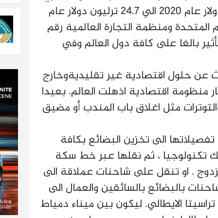
حول العالم من 40.1 ترليون دولار عام 2020 الي 24.7 ترليون دولار عام
لامم المتحدة ومنظمة التجارة العالمية رقم
 2024 . وكان التأثير بالغا على كافة دول العالم وفي
 عن حلول اقتصادية غير تقليديةوخارج
ر منظومة اقتصادية اذهلت العالم. بعيدا
التوترات مثل اغلاق باب المندب أو مضيق
تفصيلاتها الى تخزين البضائع بكافة
ك تكنولوجيا ، ثم نقلها عبر خط سكة
وج . او تنقل على شاحنات عملاقة الى
حنات بالبضائع بالسائقين والعمال الى
راسيتا الايطالي. ليكون بين ميناء دمياط