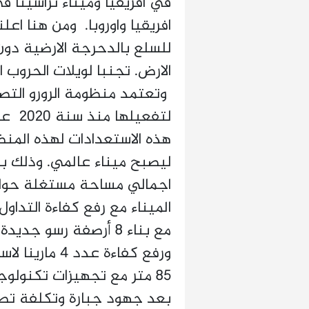
في افريقيا وميناء تراسيتا 
افريقيا واوروبا. ومن هنا اع
للسلع بالدحرجة الارضية دون 
الارض. تجنبا لويلات الحروب ا
وتعتمد منظومة الرورو التصد
لتفعي
هذه الاستعدادات لهذه المن
ورفع كفاءة عد
85 متر مع تجهيزات تكنولو
بعد جهود جبارة وتكلفة تصل