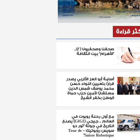
كثر قراءة
صحفنا وصحفيونا (٢)..
"الأهرام" بيت الثقافة
أسامة أبو العز الأتربي يصدر
قرارًا بتعيين اللواء حسن
محمد يوسف شمس الدين
مستشارًا لأمين حزب حماة
الوطن بكفر الشيخ
مع أول رحلة روبوت في
العالم .. جيجي (GIGI) يصنع
التاريخ في جولة "تور دو
سويس روبوتيك - Tour de
Suisse Robotique"