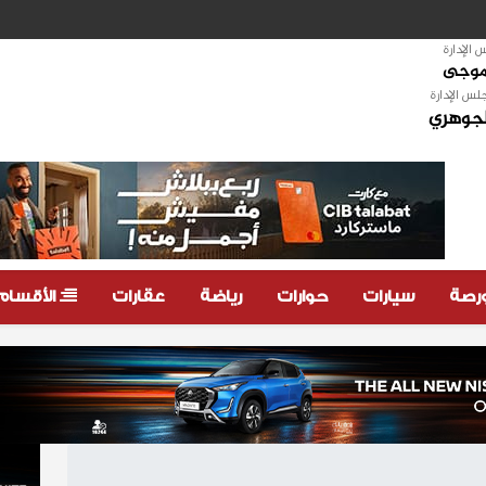
الإدارة
لموجى
لس الإدارة
لجوهري
ورصة
سيارات
حوارات
رياضة
عقارات
الأقسام