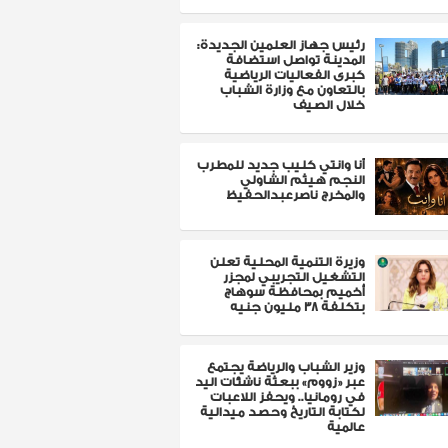
رئيس جهاز العلمين الجديدة:
المدينة تواصل استضافة
كبرى الفعاليات الرياضية
بالتعاون مع وزارة الشباب
خلال الصيف
أنا وانتي كليب جديد للمطرب
النجم هيثم الشاولي
والمخرج ناصرعبدالحفيظ
وزيرة التنمية المحلية تعلن
التشغيل التجريبي لمجزر
أخميم بمحافظة سوهاج
بتكلفة 38 مليون جنيه
وزير الشباب والرياضة يجتمع
عبر «زووم» ببعثة ناشئات اليد
في رومانيا.. ويحفز اللاعبات
لكتابة التاريخ وحصد ميدالية
عالمية