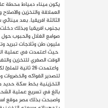
يكون ميناء دمياط محطة عال
العملاقة والتخزين والاصلاح
الثالثة افريقيا. بعد مينائي 
بجنوب افريقيا وبذلك دخلت م
مليون طن وثلاجات تبريد وت
حيث اعتمدت في عملية الملئ
الوقت الصفري للتخزين والتفر
لتصدير الفواكه والخضروات و
التخزينية بخط سكة حديد مز
بالغ في تسريع عملية الشحن 
واصبحت بذلك مصر موقع است