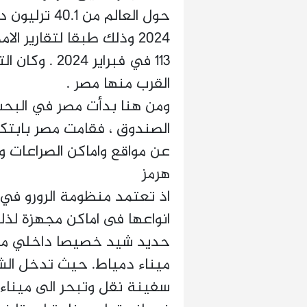
2024 وذلك طبقا لتقارير ا
113 في فبراير
القرب منها مصر .
ومن هنا بدأت مصر في البحث
الصندوق ، فقامت مصر بابتکا
عن مواقع واماكن الصراعات و
هرمز
اذ تعتمد منظومة الرورو في 
انواعها فى اماكن مجهزة لذل
حدید شید خصيصا داخلي مزد
ميناء دمياط. حيث تدخل الشا
سفينة نقل وتبحر الى ميناء ت