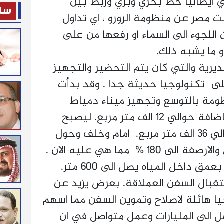
في ايطاليا خط بحري وبري وربط بين
ساح
لنت مصر عن منظومة الرورو ، اي تداول
اللجوء الى السماء او رفعها من على
و ما يشبه ذلك.
يرية والتي كان يتم التحضير والتجهيز
لها منذ سنة 2020 على تكنولوجيا حديثة جدا . وقد بدأت
ظومة بالتوسع وتجهيز ميناء دمياط
ليصبح ميناء عالمي. وذلك باضافة حوالي 12 الف متر مربع. ليصبح
اجمالي مساحة مستغلة حوالي 36 الف متر مربع. امام وخلف وحول
الميناء مع رفع كفاءة التداول والارصفة الى 180 % مما هي عليه الان .
مع بناء 8 أرصفة رسو جديدة بعمق داخل المياه يصل الى 600 متر.
د 4 مارينا لاستقبال السفن العملاقة. بعرض يزيد عن
جيا هائلة لاصلاح وتموين السفن مما اسهم
 الى المليارات وعمل متواصل في ان