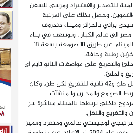
مية للتصدير والاستيراد ومرسى للسفن
 والتموين. وحصل بذلك على المرتبة
سيدي براني بالجزائر وميناء دندروف
صر الى عالم الكبار ، وتوسعت في بناء
صوامع الغلال والحبوب حول الميناء عن طريق 18 صومعة بسعة 18
خزين رطبة وجافة.
 والتفريغ على مواصفات النانو تايم اي
يغ والملئ.
واعتمدت 26 ثانية للملئ لكل طن و42 ثانية للتفريغ لكل طن. وكان
ربط الصوامع والمخازن والمنشآت
دوج داخلي يربطها بالميناء مباشرة سر
والتفريغ والنقل.
راتيجي لوجيستي عالمي ومتفرد ومميز
بتجهيزاته وسعته التخزينية. وفي عام 2024 تم الاعلان عن منظومة
آراء