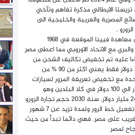
ء تريستا الايطالي مذكرة تفاهم وتآخي
ائع المصرية والعربية والخليجية الى
رورو .
واستغلت مصر عضويتها في معاهدة فيينا الموقعة في 1968
البري مع الاتحاد الاوروبي مما اعطى مصر
ناءا عليه تم تخفيض تكاليف الشحن من
حوالي 26400 دولار الى 3450 دولار فقط يعني اكثر من 90 % من
حدة مع تخفيض تعريفة المرور لسيارات
النقل والتريلات من 1200 دولار الي 100 دولار في كلا البلدين وهو
مخطط لتصل الي ما يقارب 24 مليار دولار. سنة 2030 حجم تجارة الرورو
يعني . وان كانت نجحت في تفعيل خط الرور ولمدة تزيد عن 7 شهور
غريب على مصر. فهي دائما تبدأ من حيث
جاح لمصر