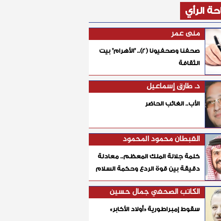
ة الرأي
منى عمر
صحفنا وصحفيونا (٢).. "الأهرام" بيت
الثقافة
د. طارق إسماعيل
الأب.. الغائب الحاضر
القبطان محمود المحمود
كلمة جلالة الملك المعظم.. معادلة
دقيقة بين قوة الردع وحكمة السلام
الكاتب الصحفي جمال حسين
سقوط إمبراطورية «أولاد الأكابر»