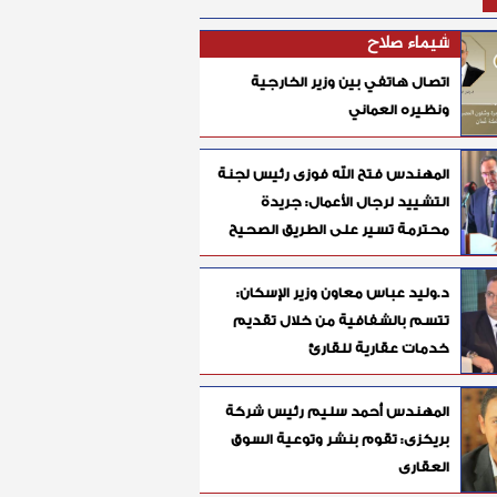
شيماء صلاح
اتصال هاتفي بين وزير الخارجية
ونظيره العماني
المهندس فتح الله فوزى رئيس لجنة
التشييد لرجال الأعمال: جريدة
محترمة تسير على الطريق الصحيح
د.وليد عباس معاون وزير الإسكان:
تتسم بالشفافية من خلال تقديم
خدمات عقارية للقارئ
المهندس أحمد سليم رئيس شركة
بريكزى: تقوم بنشر وتوعية السوق
العقارى