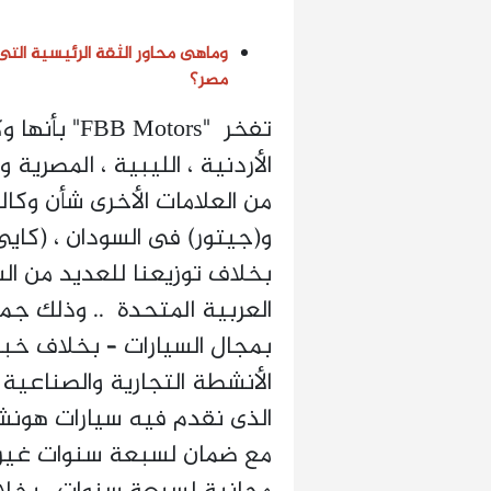
وماهى محاور الثقة الرئيسية التى ستقدمه
مصر؟
تفخر "otors
الأردنية ، الليبية ، المصرية 
من العلامات الأخرى شأن وكالة
و(جيتور) فى السودان ، (كايى
بخلاف توزيعنا للعديد من السي
العربية المتحدة .. وذلك جميع
بمجال السيارات – بخلاف خبر
الأنشطة التجارية والصناعية
الذى نقدم فيه سيارات هونش
مع ضمان لسبعة سنوات غير م