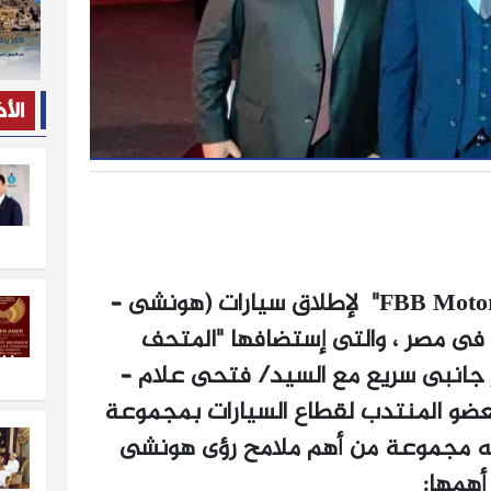
الأ
 فى مصر ، والتى إستضافها "المتحف
ار جانبى سريع مع السيد/ فتحى علام –
لعضو المنتدب لقطاع السيارات بمجموعة
اله مجموعة من أهم ملامح رؤى هونشى
أهمها: