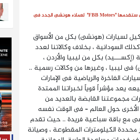
ا "FBB Motors"
لعملاء هونشى الجدد فى
FBB M" بأنها وكيل لسيارات (هونشى) بكل من الأسواق
وكذلك السودانية ، بخلاف وكالاتنا لعدد
 (إكســـيد) بكل من ليبيا والأردن ،
) فى ليبيا ، وغيرها من وكالات رسمية ..
ارات الفاخرة والرياضية فى الإمارات
ه يعد مؤشراً قوياً لخبراتنا الممتدة
ات مجموعتنا القابضة بالعديد من
 الأخرى حول العالم – فى الوقت نفسه
ى مع باقة سباعية فريدة .. حيث تقدم
حددة الكيلومترات المقطوعة ، وصيانة