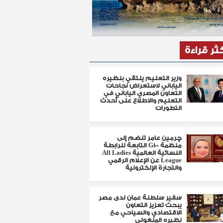
كثر قراءة
وزير التعليم يلتقي بنظيره
الياباني لاستعراض نجاحات
التعاون المصري الياباني في
التعليم والاطلاع على أحدث
التطورات
چرمين عامر تنضم إلى
منظمة G100 التابعة للرابطة
النسائية العالمية All Ladies
League عن الإعلام الرقمي
والتجارة الإلكترونية
سفير سلطنة عمان لدى مصر
يبحث تعزيز التعاون
الاقتصادي والسياحي مع
نظيره المنغولي