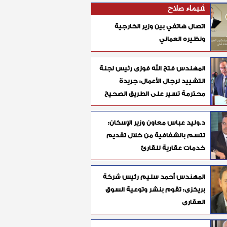
شيماء صلاح
اتصال هاتفي بين وزير الخارجية
ونظيره العماني
المهندس فتح الله فوزى رئيس لجنة
التشييد لرجال الأعمال: جريدة
محترمة تسير على الطريق الصحيح
د.وليد عباس معاون وزير الإسكان:
تتسم بالشفافية من خلال تقديم
خدمات عقارية للقارئ
المهندس أحمد سليم رئيس شركة
بريكزى: تقوم بنشر وتوعية السوق
العقارى