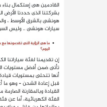
القادمين هى إستكمال بناء
بشركتنا الذى حددنا الأرض ا
هونشى بالشرق الأوسط ، وال
سيارات هونشى .. وليس الس
ما هى الرؤية التى تقدمونها مع 
اليوم؟
تأتى ضمن أفضل مستويات السيا
أنها تتحلى بمستويات قيادة
قبل إعادة الشحن – وهو ما أ
القيادة وبالمقارنة الصارمة 
الفئة الكهربائية، أما عن فئ