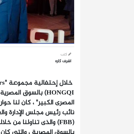
كتب
اشرف كاره
خلال إحتفالية مجموعة "FBB Motors" لإطلاق سيارات (هونشى –
HONGQI
) بالسوق المصرية
المصرى الكبير" ، كان لنا حو
نائب رئيس مجلس الإدارة وا
(FBB)
والذى تناولنا من خل
بالسوق المصرية ، والتى كان 