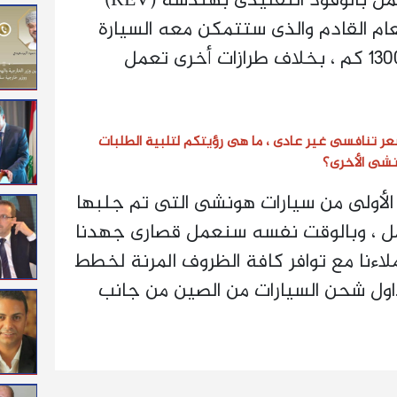
بطارياتها من خلال محرك يعمل بالوقود التقليدى بهندسة (REV)
عام القادم والذى ستتمكن معه السيارة
من قطع مسافات تصل إلى 1300 كم ، بخلاف طرازات أخرى تعمل
عر تنافسى غير عادى ، ما هى رؤيتكم لتلبية الطلبات
نشى الأخرى؟
الأولى من سيارات هونشى التى تم جلبها
مل ، وبالوقت نفسه سنعمل قصارى جهدنا
ءنا مع توافر كافة الظروف المرنة لخطط
اول شحن السيارات من الصين من جانب