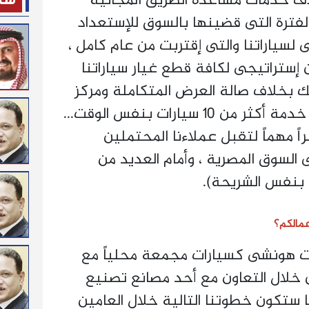
ف خدمات مساعدة الطريق المجانية
ساح
فترة التى قضينها بالسوق للإستعداد
لسياراتنا والتى إقتربت من عام كامل ،
إستراتيجى لكافة قطع غيار سياراتنا
لك بخلاف صالة العرض المتكاملة ومركز
ً مهماً لتقبل عملاءنا المحتملين
 السوق المصرية ، وأمام العديد من
ا بنفس الشريحة).
عمالكم؟
ت هونشى كسيارات مجمعة محلياً مع
ن خلال التعاون مع أحد مصانع تصنيع
ما ستكون خطوتنا التالية خلال العامين