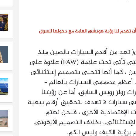
أن تقدم لنا رؤية هونشى العامة مع دخولها للسوق
 تعد من أقدم السيارات بالصين منذ
خمسينيات القرن الماضى والتى تأتى تحت علامة (FAW) علاوة على
صين ، كما أنها تتحلى بتصميم إستثنائى
 أعظم مصممى السيارات بالعالم –
 رولز رويس السابق، أما عن رؤيتنا
هى سيارات لا تهدف لتحقيق أرقام بيعية
ت الإقتصادية الأخرى ، فنحن نهتم
اء الإستثنائى.. بخلاف التصميم الأيقونى.
 برؤية الكيف وليس الكم.