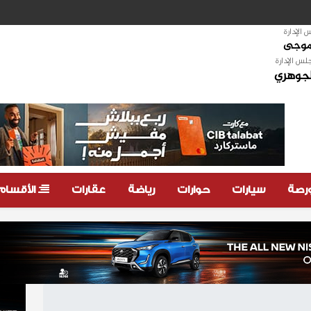
الإدارة
لموجى
لس الإدارة
لجوهري
ورصة
سيارات
حوارات
رياضة
عقارات
الأقسام