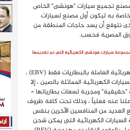
 مصنع تجميع سيارات "هونشى" الخاص
لخاصة به ليكون أول مصنع لسيارات
ذى نتوقع أن يسد حاجات المنطقة من
وق المصرية فحسب.
مجموعة سيارات هونشى الكهربائية التى تم تقديمها
إن تقديمنا لفئة سياراتنا الكهربائية العاملة بالبطاريات فقط (EBV) ،
رات الكهربائية المماثلة بالصين ، إلا
 "حقيقية" ومجربة لسعات بطارياتها –
علنا عنه فعلياً ، وذلك تحت كافة ظروف
مع العديد من المنافسين الآخرين بنفس
ة السيارات الكهربائية التى يمكن شحن
آراء